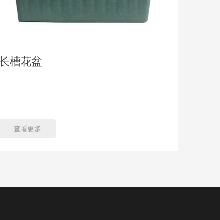
长槽花盆
灯杆
品名： 灯杆花盆 材质： 聚乙烯（PE）/ 玻璃钢
（FRP）/ 金属 尺寸： 直径3
60cm（
查看更多
查看