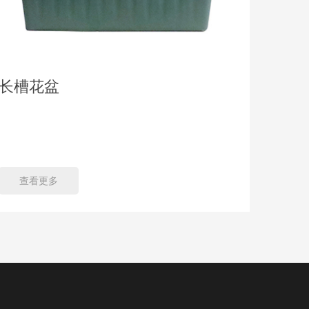
长槽花盆
灯杆
品名： 灯杆花盆 材质： 聚乙烯（PE）/ 玻璃钢
（FRP）/ 金属 尺寸： 直径3
60cm（
查看更多
查看